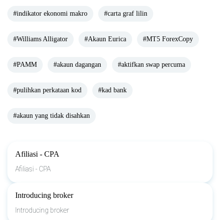
#indikator ekonomi makro
#carta graf lilin
#Williams Alligator
#Akaun Eurica
#MT5 ForexCopy
#PAMM
#akaun dagangan
#aktifkan swap percuma
#pulihkan perkataan kod
#kad bank
#akaun yang tidak disahkan
Afiliasi - CPA
Afiliasi - CPA
Introducing broker
Introducing broker