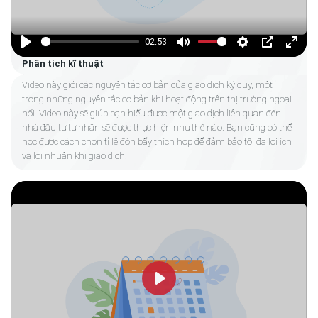
02:53
Play
Mute
Settings
PIP
Enter
Phân tích kĩ thuật
fulls
Video này giới các nguyên tắc cơ bản của giao dịch ký quỹ, một
trong những nguyên tắc cơ bản khi hoạt động trên thị trường ngoại
hối. Video này sẽ giúp bạn hiểu được một giao dịch liên quan đến
nhà đầu tư tư nhân sẽ được thực hiện như thế nào. Bạn cũng có thể
học được cách chọn tỉ lệ đòn bẩy thích hợp để đảm bảo tối đa lợi ích
và lợi nhuận khi giao dịch.
Play