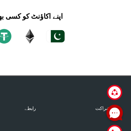
اپنے اکاؤنٹ کو کسی ب
شراکت
رابطے