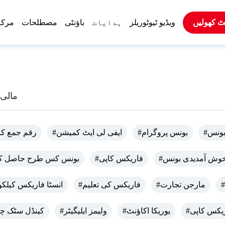
ٹ کھولیں
ویڈیو ٹیوٹوریلز
ہدایات
باؤنٹی
مصطلحات
مرکز
مالی 
بونس
#بونس پروگرام
#ایفی لی ایٹ کمیشن
#رقم جمع کر
خوش آمدیدی بونس
#فاریکس کاپی
#بونس کس طرح حاصل ک
#مارجن تجارت
#فاریکس کی تعلیم
#انسٹا فاریکس کیلکو
#یوریکا اکاؤنٹ
#ولیمز ایلیگیٹر
#کینڈل سٹک چ