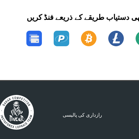
ھی دستیاب طریقے کے ذریعے فنڈ کریں
رازداری کی پالیسی