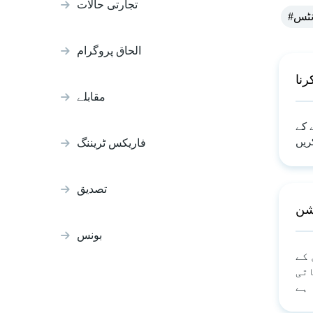
تجارتی حالات
ؤنٹس
الحاق پروگرام
رنا
مقابلے
 کے
فاریکس ٹریننگ
تصدیق
شن
بونس
 کے
اتی
ہے