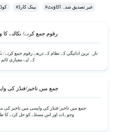
#غیر تصدیق شدہ اکاؤنٹ
#بینک کارڈ
# کو
رقوم جمع کرنے/ نکالنے کا 
تازہ ترین ادائیگی کے نظام کے ذریعے رقوم جمع کرنے/ نک
کے لیے معیاری ٹائم 
جمع میں تاخیر/فنڈز کی وا
جمع میں تاخیر/فنڈز کی واپسی میں تاخیر کی م
وجوہات اور اس مسئلے کو حل کرنے کا ط