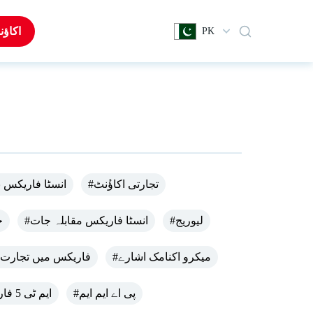
اکاؤن
PK
#تجارتی اکاؤٔنٹ
#انسٹا فاریکس 
#لیوریج
#انسٹا فاریکس مقابلہ جات
#
#میکرو اکنامک اشارے
#فاریکس میں تجارت
#پی اے ایم ایم
#ایم ٹی 5 فاریکس کاپی