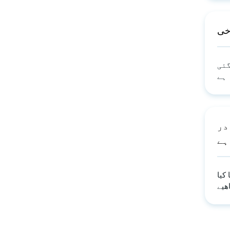
خی
گئی
 ہے
در
ہے
کیا
ھیے