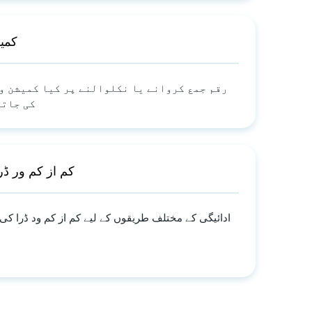
کمی
رقم جمع کروانے یا نکلوالنے پر کیا کمیشن و
کی جاتی
"کم از کم ور ڈر
ادائیگی کے مختلف طریقوں کے لیے کم از کم ود ڈرا کی