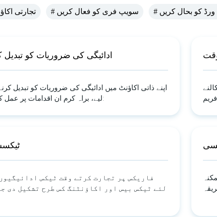
ڈ ورڈ کو بحال کریں
# سویپ فری کو فعال کریں
#تجارتی اکا
وقت
ادائیگی کی ضروریات کو تبدیل ک
النے
اپنے ذاتی اکاؤنٹ میں ادائیگی کی ضروریات کو تبدیل کرنے
فریم
لیے، براہ کرم ان اقدامات پر عمل کریں:
پسی
ٹیکس
مکنہ
فاریکس پر تجارت کرتے وقت ٹیکس ادائیگیوں
ریقہ
لئے ٹیکس بیس اور اکاؤنٹنگ کس طرح تشکیل دی ج