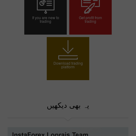
If you are new to
Get profit from
trading
trading
Open demo account
Open trading account
Download trading
platform
یہ بھی دیکھیں