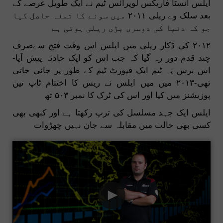
ایلس انسٹا فاریکس لوپرائس ٹیم نے ایک طویل عرصے کے
بعد سلک وے ریلی ۲۰۱۱ میں سونے کا تمغہ حاصل کیا
جو کہ دنیا کی دوسری بڑی ریلی ہوتی ہے
۲۰۱۲ کی ڈکار ریلی میں ایلس اس وقت فتح سےصرف
چند قدم دور رہ گیا کہ جب اس کو ایک حادثہ پیش آیا-
اس برس یہ ٹیم ایک فیورٹ ٹیم کے طور پر جانی جاتی
تھی-۲۰۱۳ میں میں ایلس نے ریس کا اختتام ٹاپ تین
پوزیشنز میں کیا اور اس کی ٹرک کا نمبر ۵۰۳ تھ
ایلس ایک جہد مسلسل کی ترپ رکھتا ہے اور کبھی بھی
کسی بھی حالت میں مقابلہ سے جان نہیں چھڑوات