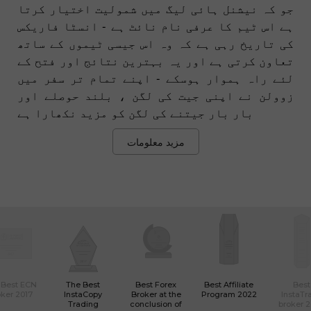
جو کہ نیشنل ہائی لیگ میں شمولیت اختیار کرتا
ہے اس ٹیم کا عرفی نام نائٹ ہے - انسٹا فاریکس
کی تاریخ رہی ہے کہ وہ اس جیسی ٹیموں کے ساتھ
تعاون کرتی ہے اور یہ بہترین نتائج اور فتح کے
لئے راہ ہموار ہوسکے - اپنے تمام تر سفر میں
زوولن نے اپنی جیت کی لگن ، بلند حوصلے اور
بار بار جیتنے کی لگن کو مزید نکھارا ہے
مزید معلومات
 Best ECN
The Best
Best Forex
Best Affiliate
Best
ker 2017
InstaCopy
Broker at the
Program 2022
InstaTr
Trading
conclusion of
broker 