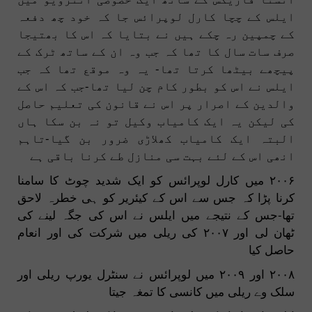
ایلس کے چچا کارل لوپرائس جا کہ خود چھ دفعہ
کے چمپین رہ چکے ہیں نے بتایا کہ اس کا بھتیجا
صرف سات سال کا تھا کہ جب وہ ان کے ساتھ ٹرک کے
پیچھے بیٹھا کرتا تھا- یہ وہ موقع تھا کہ جب
ایلس نے اس کو بطور کام چن لیا تھا-جب کہ اس کے
والدین کے اصرار پر اس نے قانون کی تعلیم حاصل
کی لیکن یہ ایک کامیاب وکیل تو نہ بن سکا ہاں
البتہ ایک کامیاب کھلاڑی ضرور بن گیا-تاہم
انھی اس کے لئے بہت سی منازل طے کرنا باقی ہے
۲۰۰۶ میں کارل لوپرائس کو ایک شدید چوٹ کا سامنا
کرنا پڑا کہ جس سے اس کے کیئریر کو ہی خطرہ لاحق
تھا-جس کے نتیجے میں ایلس نے اس کی جگہ لینے کی
ٹھان لی اور ۲۰۰۷ کی ریلی میں شرکت کی اور انعام
حاصل کیا
۲۰۰۸ اور ۲۰۰۹ میں لوپرائس نے سنٹرل یورپ ریلی اور
سلک وے ریلی میں کانسی کا تمغہ جیتا