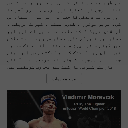
کی طرح مسلسل ترقی کررہی ہے اور جدید ترین
ٹیکنالوجی کو متعارف کروا رہی ہے اور آخر کا
روز مرہ کی ذندگی کا حصہ بن رہی ہے – ایسیاء ہی
کچھ ٹربو موٹرز ، کےرس سسٹم ، کیرمک بریکس ،
آن لائن ٹریڈنگ کے ساتھ ساتھ پی اے ایم ایم
سسٹم اور فاریکس کاپی سسٹم میں ہوا ہے – ماضی
میں کوئی منفرد چیز صرف منتحب افراد تک محدود
تھی – آج ہم الیکڑک کار چلا سکتے ہیں اور اپنی
جیب میں موجود گیجٹس کے ذریعہ با آسانی
فاریکس گلوبل مارکیٹ میں تجارت کرسکتے ہیں
مزید معلومات