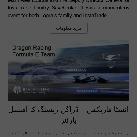
InstaTrade Dmitry Savchenko. It was a momentous
event for both Loprais family and InstaTrade.
مزید معلومات
انسٹا فاریکس – ڈراگن ریسنگ کا آفیشل
پارٹنر
پروفیشنل موٹر ریسنگ کی دُنیا بھی فنانشل دُنیا