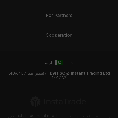
For Partners
Cooperation
اردو
Instant Trading Ltd کو BVI FSC
، لائسنس نمبر SIBA / L /
14/1082
کی جانب سے لائسنس دیا گیا ہے۔ InstaTrade InstaFintech گروپ