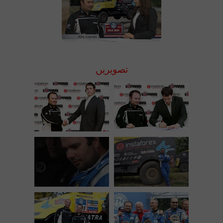
تصویریں