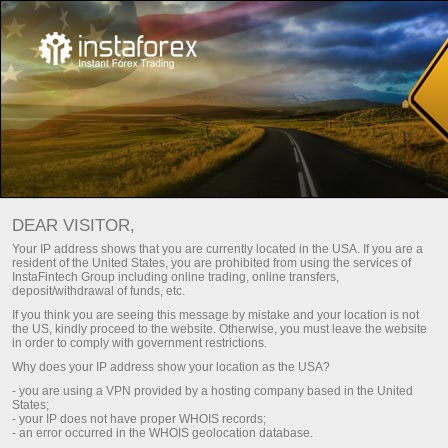
لوپرائس اور انسٹا فاریکس:
DEAR VISITOR,
روایات،ترقی،لیڈر شپ
Your IP address shows that you are currently located in the USA. If you are a
resident of the United States, you are prohibited from using the services of
InstaFintech Group including online trading, online transfers,
Open trading account
deposit/withdrawal of funds, etc.
If you think you are seeing this message by mistake and your location is not
the US, kindly proceed to the website. Otherwise, you must leave the website
Open demo account
in order to comply with government restrictions.
Why does your IP address show your location as the USA?
- you are using a VPN provided by a hosting company based in the United
States;
- your IP does not have proper WHOIS records;
- an error occurred in the WHOIS geolocation database.