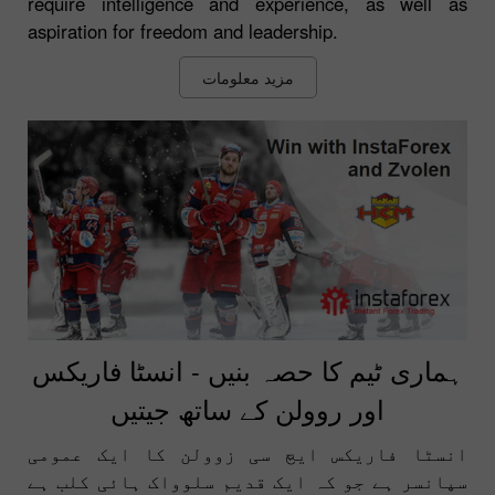
require intelligence and experience, as well as
aspiration for freedom and leadership.
مزید معلومات
ہماری ٹیم کا حصہ بنیں - انسٹا فاریکس
اور روولن کے ساتھ جیتیں
انسٹا فاریکس ایچ سی زوولن کا ایک عمومی
سپانسر ہے جو کہ ایک قدیم سلوواک ہائی کلب ہے