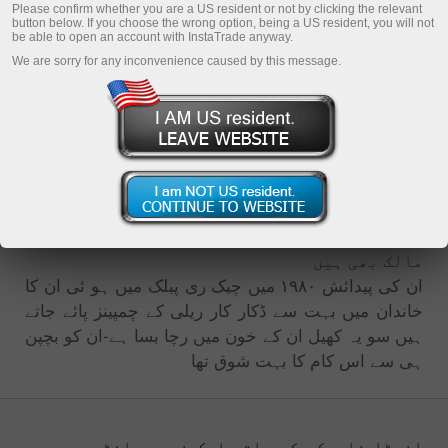
Please confirm whether you are a US resident or not by clicking the relevant
button below. If you choose the wrong option, being a US resident, you will not
be able to open an account with InstaTrade anyway.
We are sorry for any inconvenience caused by this message.
ایلس لوپرائس انسٹا فاریکس لوپرائس ٹیم کا
مینجراور لیڈر ہے-یہ ایک گاڑیاں بنانے والی
کمپنی جو کہ بہت مشہور ہے یعنی ٹاٹراٹرک کے
مالک بھی ہیں
ان کی پیدائش ۱۹۸۰ میں چیک ری پبلک میں ہو ئی ان کا
خاندان میں بہت سے ڈکار کار ریلی کے چمپینز پائے جاتے
ہیں سو یہ کھیل ان کے خون میں رچا بسا ہے-ان کو بچپن
ہی سے اس کام کا بہت شوق تھا
انسٹا فاریکس کے ساتھ ایک خصوصی انٹرویو میں