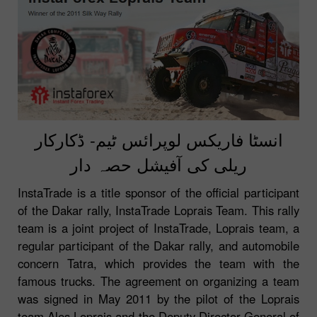
انسٹا فاریکس لوپرائس ٹیم- ڈکارکار
ریلی کی آفیشل حصہ دار
InstaTrade is a title sponsor of the official participant
of the Dakar rally, InstaTrade Loprais Team. This rally
team is a joint project of InstaTrade, Loprais team, a
regular participant of the Dakar rally, and automobile
concern Tatra, which provides the team with the
famous trucks. The agreement on organizing a team
was signed in May 2011 by the pilot of the Loprais
team Ales Loprais and the Deputy Director General of